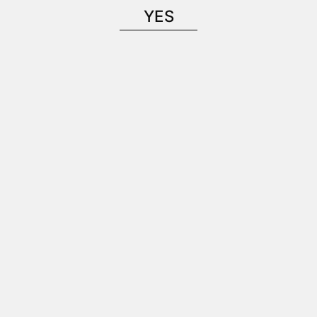
YES
龍 干支ボトル」発売のお知らせ