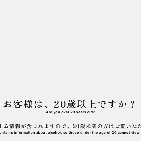
龍 火いら寿」発売のお知らせ
龍 さかほまれ」発売のお知らせ
IERRE MARCOLINI」より「黒龍 石田屋」を使っ
せ
お客様は、20歳以上ですか？
Are you over 20 years old?
する情報が含まれますので、
20歳未満の方はご覧いた
AKE協会 企画商品「刻の奏 -黒龍-」発売のお知らせ
ontains information about alcohol,
so those under the age of 20 cannot view i