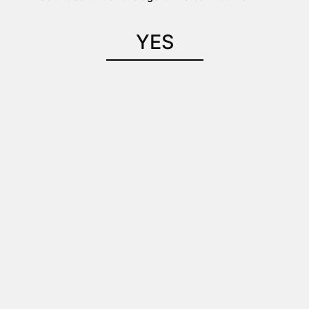
YES
販売価格
ESHIKOTO さかほまれ 純米大吟醸
ESHIKOTO 五百万石 純米大吟醸
ESHIKOTO さかほまれ 特別純米
ESHIKOTO 五百万石 特別純米
ESHIKOTO さかほまれ 純米大吟醸 生酒 ※
季節限定商品
ESHIKOTO 五百万石 純米大吟醸 生酒 ※季
節限定商品
プライスリスト