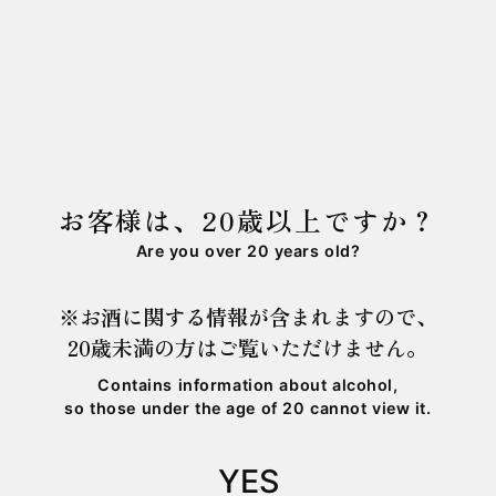
2025.09.23
PRODUCT
黒龍 大吟醸 龍 五十周年記念酒 発売のお知
らせ
2025.09.19
PRODUCT
お客様は、20歳以上ですか？
九頭龍 宵月 発売のお知らせ
Are you over 20 years old?
※お酒に関する情報が含まれますので、
20歳未満の方はご覧いただけません。
Contains information about alcohol,
1
2
3
4
5
6
so those under the age of 20 cannot view it.
YES