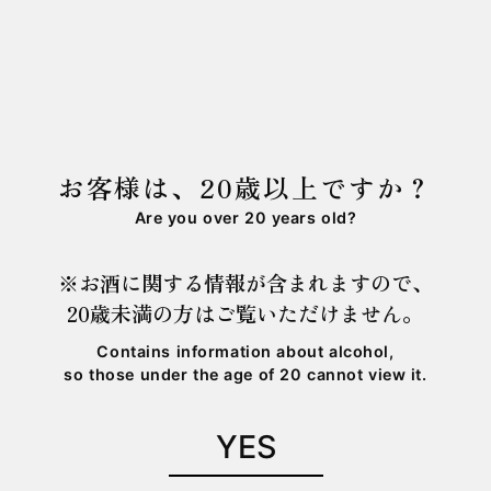
○
●
●
●
●
●
●
16
17
18
19
20
21
22
○
◎
◎
◎
●
●
●
23
24
25
26
27
28
29
○
●
●
◎
○
○
●
お客様は、20歳以上ですか？
30
31
Are you over 20 years old?
○
●
※お酒に関する情報が含まれますので、
◎ 本店のみ営業
○ ESHIKOTO店のみ営業
20歳未満の方はご覧いただけません。
● 両店営業
Contains information about alcohol,
so those under the age of 20 cannot view it.
YES