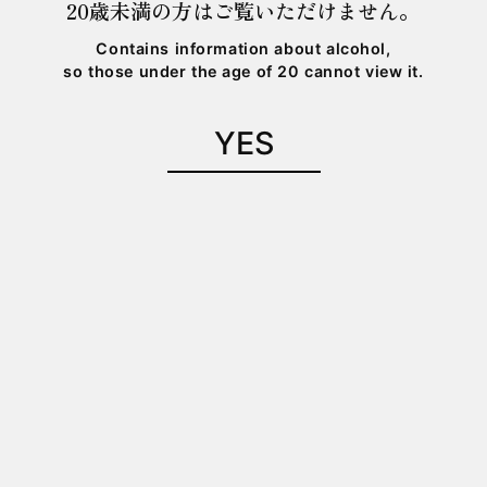
20歳未満の方はご覧いただけません。
Please enjoy this Junmai Daiginjo
sake,crafted from the bountiful waters of the
Contains information about alcohol,
so those under the age of 20 cannot view it.
Kuzuryu River,alongside the ayu that herald
the arrival of summer.
YES
商品詳細は
こちら
をご確認下さい。
ESHIKOTO店のみの販売です。
皆さまのご来店お待ちしております。