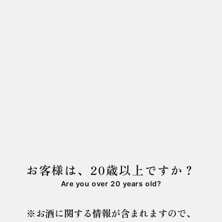
【ESHIKOTO Ayu】
Starting June 21rd, we will release
"ESHIKOTO Ayu," a summer limited sake
exclusive to ESHIKOTO stores.
This is a premium Junmai Daiginjo sake
brewed with Kokuryu Brewing's skilled
techniques and new approaches.
お客様は、20歳以上ですか？
We asked Rieko Morita, one of Japan’s leading
Are you over 20 years old?
female nihonga painters,to depict the “ayu”
(sweetfish) of the Kuzuryu River.
※お酒に関する情報が含まれますので、