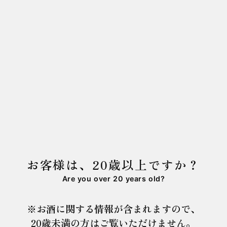
す。
8月29日より「黒龍 秋あがり」を販売致します。
「黒龍 秋あがり」は、55%精米の国産山田錦を使用
した秋限定の純⽶吟醸酒です。
夏を経てまろやかに仕上がった秋の黒龍をお楽しみ
ください。
商品詳細は
こちら
をご確認下さい。
お客様は、20歳以上ですか？
Are you over 20 years old?
※お酒に関する情報が含まれますので、
20歳未満の方はご覧いただけません。