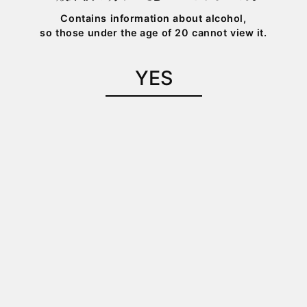
「ESHIKOTO」は、2022年6月よりオープンし
Contains information about alcohol,
so those under the age of 20 cannot view it.
た、お酒を核に福井や北陸の文化を発信する複
合施設です。ESHIKOTOでは私たち「石田屋
ESHIKOTO店」の他に、さまざまな体験をご用
YES
意しております。ESHIKOTOの施設についての
情報は、こちらのサイトをご確認ください。