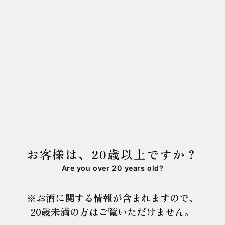
十割蕎麦と日本酒が楽しめる「蕎麦 山や」。
黒龍の日本酒とともに、福井の伝統的な蕎麦と素材
の味を生かした和食料理を提供いたします。
HP
Instagram
お客様は、20歳以上ですか？
『HAREYA』
Are you over 20 years old?
※お酒に関する情報が含まれますので、
20歳未満の方はご覧いただけません。