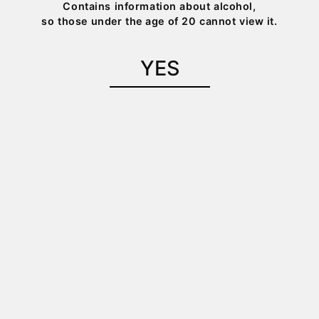
Contains information about alcohol,
so those under the age of 20 cannot view it.
YES
「ハレとケ」の「ハレ」の日のような、特別な体験を提
供するベーカリー「HAREYA」。
こだわりのクロワッサンや、黒龍の酒粕を使用した
あんパン等を通して北陸の食文化を発信していきま
す。
Instagram