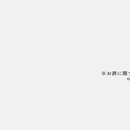
10月5日（日）に「黒龍 八十八
※お酒に関
本年度は午前と午後の2回に分
C
【午前の部】10月5日10時〜
【午後の部】10月5日20時〜
※先着順となりますので、すぐに
詳しくは
予約フォーム
をご確認下