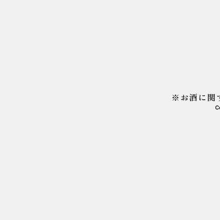
募集要項
■勤務地
石田屋 ESHIKOTO店
⁡〒910-1202⁡
⁡福井県吉田郡永平寺町下浄法寺第
※お酒に関
C
■業務内容
・接客、商品受け渡し
・バックヤードでの商品出し
・店舗清掃など
■勤務条件
・土日祝日出勤可能な方
・時間：11:00～16:00（相談可）
・週2〜3日程度の勤務できる方